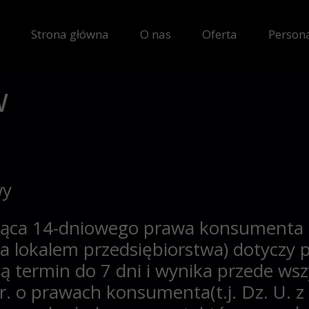
Strona główna
O nas
Oferta
Persona
Dodecahedr led
w
dodecaedr żarówk
Octaedr led
wy
octaedr żarówka
ąca 14-dniowego prawa konsumenta 
za lokalem przedsiębiorstwa) dotyczy
ją termin
do 7 dni
i wynika przede wsz
 r. o prawach konsumenta
(t.j. Dz. U.