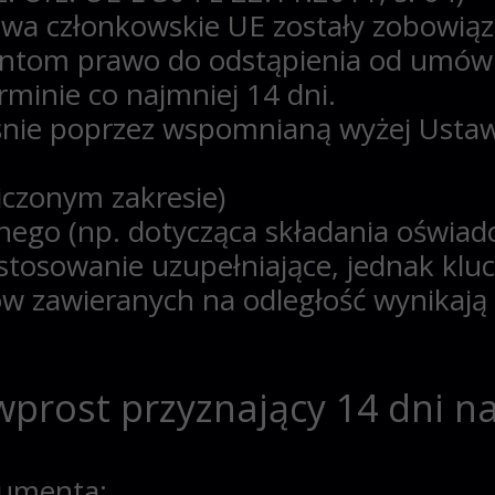
twa członkowskie UE zostały zobowią
entom prawo do odstąpienia od umów 
rminie co najmniej 14 dni.
łaśnie poprzez wspomnianą wyżej Ust
czonym zakresie)
lnego (np. dotycząca składania oświad
tosowanie uzupełniające, jednak klu
zawieranych na odległość wynikają 
wprost przyznający 14 dni n
sumenta
: