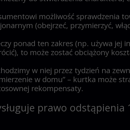
nsumentowi możliwość
sprawdzenia
to
cjonarnym (obejrzeć, przymierzyć, wł
eczy
ponad
ten zakres (np. używa jej i
ócić), to
może zostać obciążony
koszt
 chodzimy w niej przez tydzień na zewn
ymierzenie w domu” – kurtka może str
stosownej rekompensaty.
zysługuje prawo odstąpienia