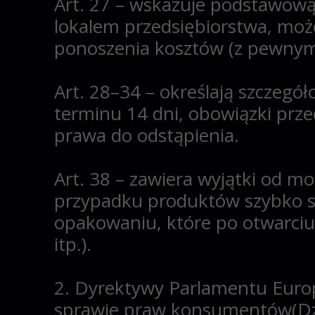
Art. 27
– wskazuje podstawową 
lokalem przedsiębiorstwa, może
ponoszenia kosztów (z pewnymi
Art. 28–34
– określają szczegó
terminu 14 dni, obowiązki prz
prawa do odstąpienia.
Art. 38
– zawiera wyjątki od mo
przypadku produktów szybko s
opakowaniu, które po otwarciu 
itp.).
2. Dyrektywy Parlamentu Europ
sprawie praw konsumentów
(D