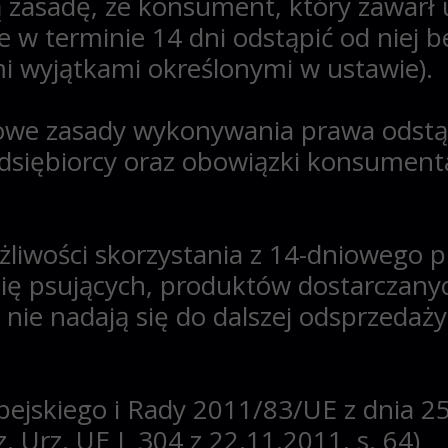
zasadę, że konsument, który zawarł 
 w terminie 14 dni odstąpić od niej 
 wyjątkami określonymi w ustawie).
łowe zasady wykonywania prawa odstąp
edsiębiorcy oraz obowiązki konsument
żliwości skorzystania z 14-dniowego p
ię psujących, produktów dostarczan
nie nadają się do dalszej odsprzedaż
ejskiego i Rady 2011/83/UE z dnia 25
z. Urz. UE L 304 z 22.11.2011, s. 64)