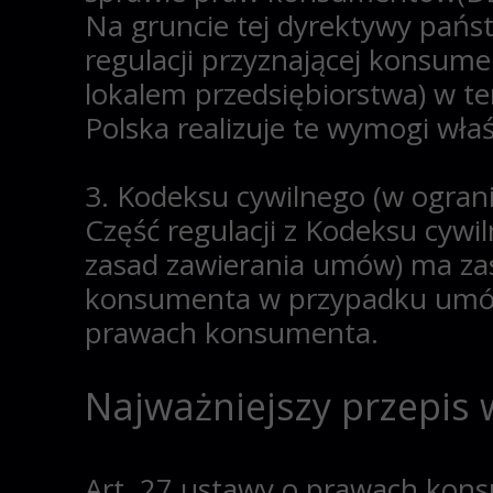
Na gruncie tej dyrektywy pańs
regulacji przyznającej konsum
lokalem przedsiębiorstwa) w te
Polska realizuje te wymogi w
3. Kodeksu cywilnego
(w ograni
Część regulacji z Kodeksu cywi
zasad zawierania umów) ma zas
konsumenta w przypadku umów 
prawach konsumenta.
Najważniejszy przepis 
Art. 27 ustawy o prawach kon