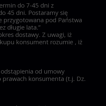
termin
do 7-45 dni
z
do 45 dni. Postaramy się
nie przygotowana pod Państwa
z długie lata.”
res dostawy. Z uwagi, iż
akupu konsument rozumie , iż
odstąpienia
od umowy
. o prawach konsumenta
(t.j. Dz.