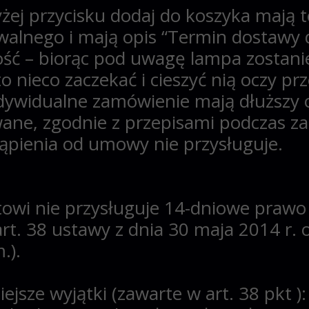
ej przycisku dodaj do koszyka mają 
walnego
i mają opis “Termin dostawy 
liwość – biorąc pod uwagę lampa zosta
nieco zaczekać i cieszyć nią oczy prze
widualne zamówienie mają dłuższy ok
wane, zgodnie z przepisami podczas z
ąpienia od umowy nie przysługuje.
wi nie przysługuje 14-dniowe prawo 
art. 38 ustawy z dnia 30 maja 2014 r
.).
jsze wyjątki (zawarte w art. 38 pkt ):