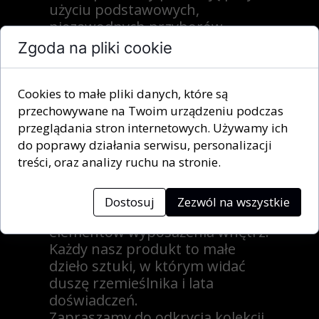
użyciu podstawowych,
niezawodnych przyborów
pomiarowych (np. linijka, cyrkiel,
Zgoda na pliki cookie
kątomierz) oraz narzędzi
ręcznych (np. dłuto, pilnik).
Cookies to małe pliki danych, które są
To właśnie ta ręczna obróbka
przechowywane na Twoim urządzeniu podczas
gwarantuje perfekcyjną jakość
przeglądania stron internetowych. Używamy ich
i unikalny charakter każdej
do poprawy działania serwisu, personalizacji
lampy.
treści, oraz analizy ruchu na stronie.
Tworzymy oświetlenie dla
klientów indywidualnych oraz
firm, którzy poszukują
Dostosuj
Zezwól na wszystkie
nietuzinkowych, designerskich
elementów wyposażenia wnętrz.
Każdy nasz produkt to małe
dzieło sztuki, w którym widać
duszę rzemieślnika i lata
doświadczeń.
Zapraszamy do odkrycia kolekcji